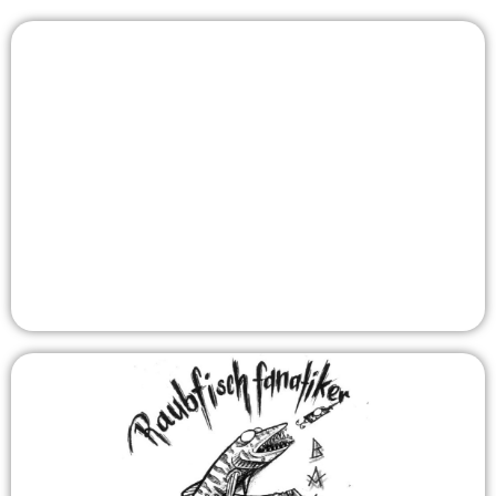
Jungfischerverein Basel
dem Verein, der Kindern und Jugendlichen auf
spannende Weise die Welt des Fischens und den
respektvollen Umgang mit der Natur näherbringt
Zur Webseite
Raubfisch Fanatiker Basel
(RFB)
Wir sind seit 2013 ein in Basel-Stadt ansässiger