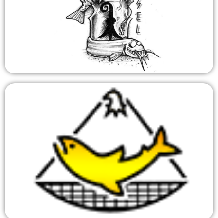
Fischerverein mit 14 Aktivmitgliedern und eine Hand voll
Passiven.
Email
Galgenfischer
Der Verein bezweckt im Sinne der Sportfischerei seinen
Mitgliedern im Gebiet des Stadt-Bannes nach
Möglichkeit optimale Verhältnisse zum Fischen mit
Galgen zu gewährleisten.
Zur Webseite