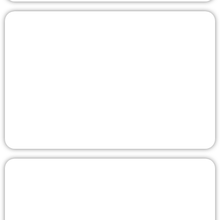
La Truit
Der Fischerverein La truite Basel wurde 1956 in Basel
gegründet. Unser Ziel ist es, gemeinsam in einer
möglichst intakten Natur die waidgerechte Fischerei zu
erhalten und zu entwickeln.
Zur Webseite
Fischerverein 1935