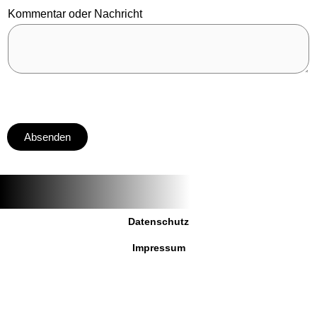
t
Kommentar oder Nachricht
a
r
N
a
m
e
Absenden
Datenschutz
Impressum