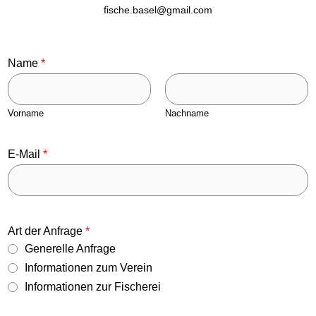
fische.basel@gmail.com
Name
*
Vorname
Nachname
E
E-Mail
*
-
M
a
i
l
Art der Anfrage
*
K
o
Generelle Anfrage
m
Informationen zum Verein
m
Informationen zur Fischerei
e
n